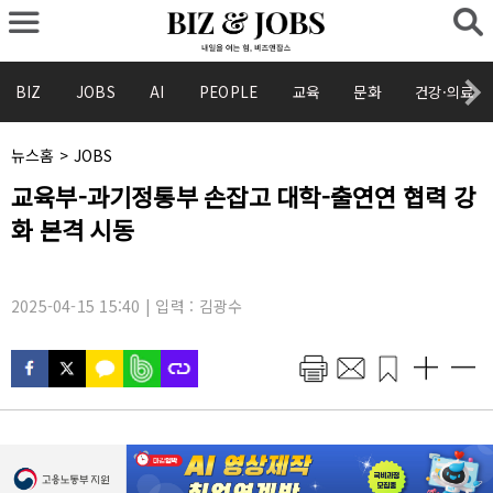
BIZ
JOBS
AI
PEOPLE
교육
문화
건강·의료
채
뉴스홈
>
JOBS
널
기
교육부-과기정통부 손잡고 대학-출연연 협력 강
명
사
:
화 본격 시동
제
목
:
2025-04-15 15:40 | 입력 : 김광수