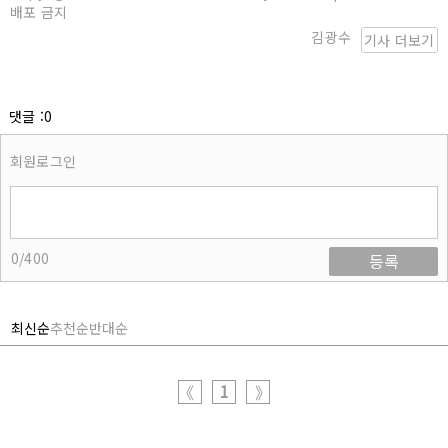
배포 금지
김광수
기사 더보기
댓글 :0
회원로그인
0/400
등록
최신순
추천순
반대순
1
《
》