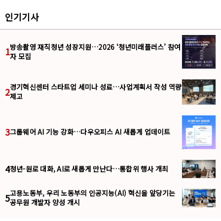
인기기사
방송촬영 재직청년 성장지원…2026 ‘청년미래플러스’ 참여
1
자 모집
경기혁신센터 스타트업 세미나 성료…사업계획서 작성 역량
2
제고
3
그룹웨어 AI 기능 강화…다우오피스 AI 새롭게 업데이트
4
청년-원로 대화, AI로 새롭게 만난다…통합위 행사 개최
고용노동부, 우리 노동부의 인공지능(AI) 혁신을 앞당기는
5
공무원 개발자 양성 개시