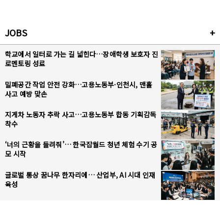
JOBS
+
학교에서 일터로 가는 길 넓힌다…장애학생 보호자 진
로멘토링 성료
밀폐공간 작업 안전 강화…고용노동부·인천시, 맨홀
사고 예방 맞손
지게차 노동자 추락 사고…고용노동부 합동 기획감독
착수
‘너의 근황을 들려줘’… 한국잡월드 청년 체험 수기 공
모 시작
글로벌 통상 꿈나무 한자리에… 산업부, AI 시대 인재
육성