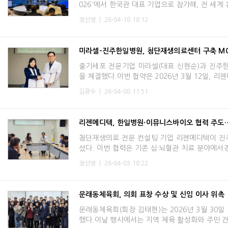
026'에서 한국관 대표 기업으로 참가해, 전 세계
정선영
|
26-04-18 18:12
미라셀–진주한일병원, 첨단재생의료센터 구축 M
줄기세포 전문기업 미라셀(대표 신현순)과 진주한
을 체결했다.이번 협약은 2026년 3월 12일, 
김광수
|
26-04-08 11:51
리젠메디텍, 한일병원·이뮤니스바이오 협력 주도
첨단재생의료 전문 컨설팅 기업 리젠메디텍이 진
섰다. 이번 협력은 기존 심·뇌혈관 치료 분야에서
정선영
|
26-04-03 18:22
문래동체육회, 의회 표창 수상 및 신임 이사 위촉
문래동체육회(회장 김태현)는 2026년 3월 30
했다.이날 행사에서는 지역 체육 활성화와 주민 