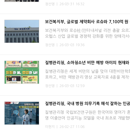
정선영
|
26-03-31 16:32
보건복지부, 글로벌 제약회사 로슈와 7,100억 원
보건복지부와 로슈社(인터내셔널 리전 총괄 요르그 
오헬스 산업 글로벌 경쟁력 강화를 위한 양해각서(
정선영
|
26-03-03 19:36
질병관리청, 소아청소년 비만 예방 아이의 현재와
질병관리청은 세계 비만의 날을 맞아 대한비만학회
포하고, 비만 예방관리 영상 교육자료 4종을 제작
정선영
|
26-03-03 12:59
질병관리청, 국내 병원 의무기록 해석 잘하는 인
질병관리청 국립보건연구원은 한국어와 영어가 혼합
영 이중언어 인공지능 모델을 국내 최초로 개발했
이현지
|
26-02-27 11:06