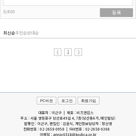
0/400
등록
최신순
추천순
반대순
1
《
》
PC버전
로그인
회원가입
대표자 : 이근구 | 제호 : 비즈앤잡스
주소 : 서울 영등포구 당산로49길 4, 7층(당산동6가, 태인빌딩)
발행인 : 이근구, 편집인 : 김윤식, 개인정보담당자 : 정선영
전화번호 : 02-2658-0958 | FAX번호 : 02-2658-0368
이메일 : annsy0318@kodica.or.kr