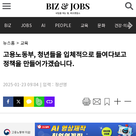
BIZ
JOBS
AI
PEOPLE
교육
문화
건강·의료
채
뉴스홈
>
교육
널
기
고용노동부, 청년들을 입체적으로 들여다보고
명
사
:
정책을 만들어가겠습니다.
제
목
:
2025-01-23 09:04 | 입력 : 정선영