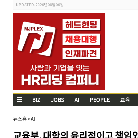
스
UPDATED.
2026년 08월 06일
크
롤
이
동
상
태
바
BIZ
JOBS
AI
PEOPLE
교육
채
뉴스홈
>
AI
널
명:
기
교육부, 대학의 윤리적이고 책임있
사