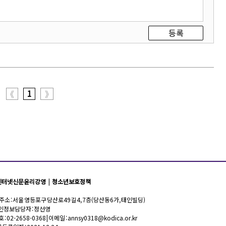
등록
1
《
》
인터넷신문윤리강영
|
청소년보호정책
 | 주소 : 서울 영등포구 당산로49길 4, 7층(당산동6가, 태인빌딩)
 개인정보담당자 : 정선영
 : 02-2658-0368 | 이메일 : annsy0318@kodica.or.kr