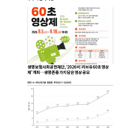
생명보험사회공헌재단, '2026 비:리브유 60초 영상
제' 개최…생명존중 가치 담은 영상 공모