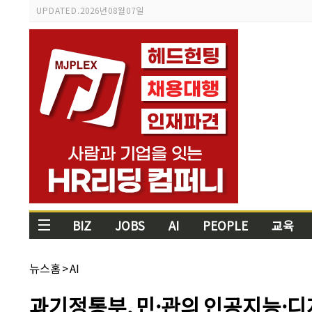
스
UPDATED.
2026년 08월 07일
크
롤
이
동
상
태
바
BIZ
JOBS
AI
PEOPLE
교육
채
뉴스홈
>
AI
널
명:
기
과기정통부, 민·관의 인공지능·디
사