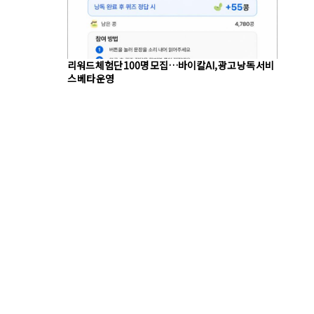
리워드 체험단 100명 모집…바이칼AI, 광고 낭독 서비
스 베타 운영