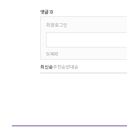
댓글 :0
회원로그인
0/400
최신순
추천순
반대순