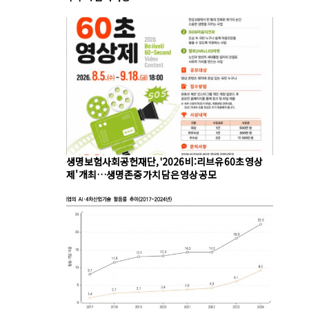
생명보험사회공헌재단, '2026 비:리브유 60초 영상
제' 개최…생명존중 가치 담은 영상 공모