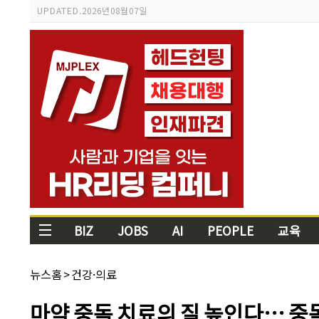
스
UPDATED.
2026년 08월 07일
크
롤
이
동
상
태
바
BIZ
JOBS
AI
PEOPLE
교육
채
뉴스홈
>
건강·의료
널
명:
기
마약 중독 치료의 질 높인다… 중
사