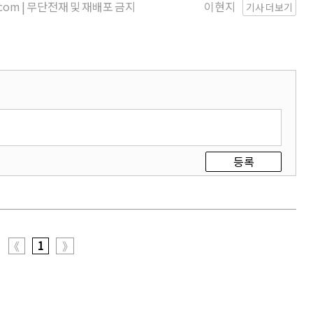
s.com | 무단전재 및 재배포 금지
이현지
기사 더보기
등록
1
《
》