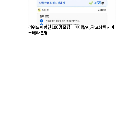
리워드 체험단 100명 모집…바이칼AI, 광고 낭독 서비
스 베타 운영