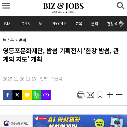
BIZ
JOBS
AI
PEOPLE
교육
문화
건강·의료
채
뉴스홈
>
문화
널
기
영등포문화재단, 밤섬 기획전시 ‘한강 밤섬, 관
명
사
:
계의 지도’ 개최
제
목
:
2025-11-20 11:25 | 입력 : 이현지