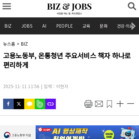
BIZ
JOBS
AI
PEOPLE
교육
문화
건강·의료
채
뉴스홈
>
BIZ
널
기
고용노동부, 온통청년 주요서비스 책자 하나로
명
사
:
편리하게
제
목
:
2025-11-11 11:56 | 입력 : 이현지