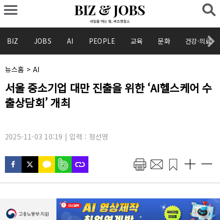
BIZ
JOBS
AI
PEOPLE
교육
문화
건강·의료
채
뉴스홈
>
AI
널
기
서울 중소기업 대만 진출을 위한 ‘AI헬스케어 수
명
사
:
출상담회’ 개최
제
목
:
2025-11-03 10:19 | 입력 : 정선영