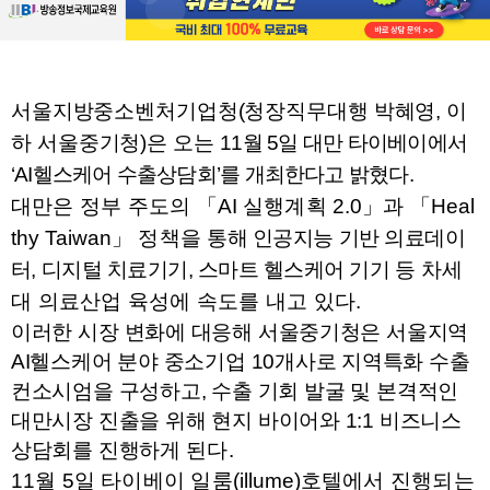
서울지방중소벤처기업청
(
청장직무대행 박혜영
,
이
하 서울중기청
)
은 오는
11
월
5
일 대만 타이베이에서
‘AI
헬스케어 수출상담회
’
를 개최한다고 밝혔다
.
대만은 정부 주도의
「
AI
실행계획
2.0
」
과
「
Heal
thy Taiwan
」
정책을
통해 인공지능 기반 의료데이
터
,
디지털 치료기기
,
스마트 헬스케어 기기 등
차세
대 의료산업 육성에 속도를 내고 있다
.
이러한 시장 변화에 대응해 서울중기청은 서울지역
AI
헬스케어 분야 중소기업
10
개사로 지역특화 수출
컨소시엄을 구성하고
,
수출 기회 발굴 및 본격적인
대만시장 진출을 위해 현지 바이어와
1:1
비즈니스
상담회를 진행하게
된다
.
11
월
5
일 타이베이 일룸
(illume)
호텔에서 진행되는