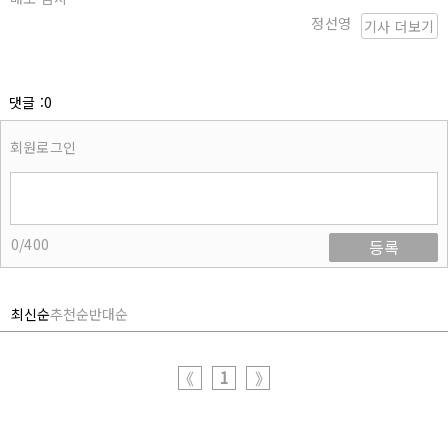
정선영
기사 더보기
댓글 :0
회원로그인
0/400
등록
최신순
추천순
반대순
1
《
》