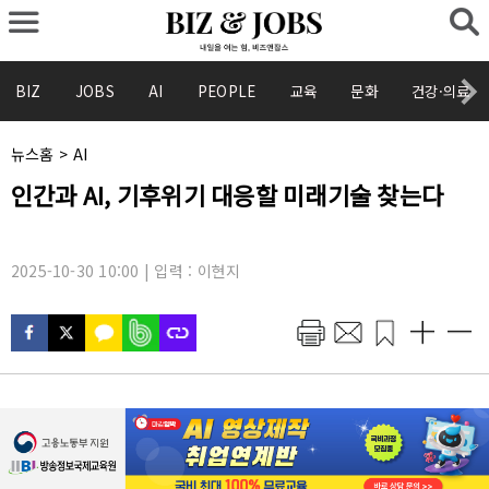
BIZ
JOBS
AI
PEOPLE
교육
문화
건강·의료
채
뉴스홈
>
AI
널
기
인간과 AI, 기후위기 대응할 미래기술 찾는다
명
사
:
제
목
:
2025-10-30 10:00 | 입력 : 이현지