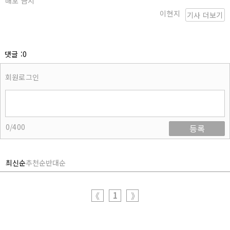
배포 금지
이현지
기사 더보기
댓글 :0
회원로그인
0/400
등록
최신순
추천순
반대순
1
《
》