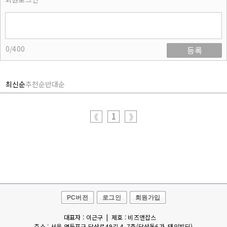
0/400
등록
최신순
추천순
반대순
1
《
》
PC버전
로그인
회원가입
대표자 : 이근구 | 제호 : 비즈앤잡스
주소 : 서울 영등포구 당산로49길 4, 7층(당산동6가, 태인빌딩)