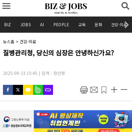
BIZ
JOBS
AI
PEOPLE
교육
문화
건강·의료
채
뉴스홈
>
건강·의료
널
기
질병관리청, 당신의 심장은 안녕하신가요?
명
사
:
제
목
:
2025-09-23 15:45 | 입력 : 정선영