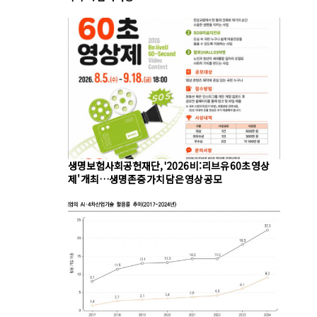
생명보험사회공헌재단, '2026 비:리브유 60초 영상
제' 개최…생명존중 가치 담은 영상 공모