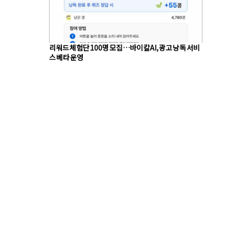
리워드 체험단 100명 모집…바이칼AI, 광고 낭독 서비
스 베타 운영