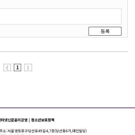
등록
1
《
》
인터넷신문윤리강영
|
청소년보호정책
 | 주소 : 서울 영등포구 당산로49길 4, 7층(당산동6가, 태인빌딩)