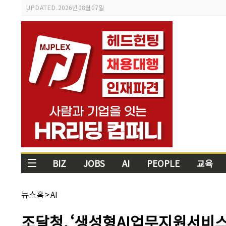
스
UPDATED.
2026년 08월 07일
크
롤
이
동
상
태
바
BIZ
JOBS
AI
PEOPLE
교육
채
뉴스홈
>
AI
널
명:
기
조달청, ‘생성형AI업무지원서비스
사